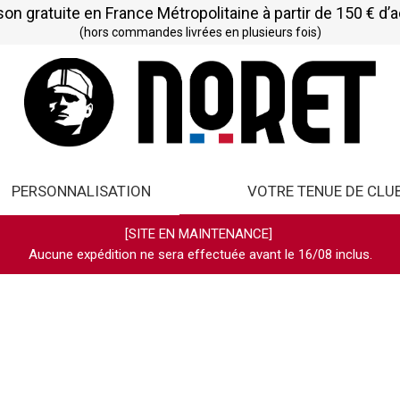
son gratuite en France Métropolitaine à partir de 150 € d’
(hors commandes livrées en plusieurs fois)
PERSONNALISATION
VOTRE TENUE DE CLU
[SITE EN MAINTENANCE]
Aucune expédition ne sera effectuée avant le 16/08 inclus.