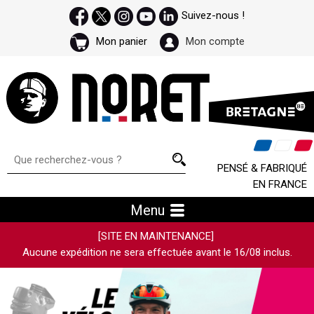
Suivez-nous !
Mon panier
Mon compte
PENSÉ & FABRIQUÉ
EN FRANCE
Menu
[SITE EN MAINTENANCE]
Aucune expédition ne sera effectuée avant le 16/08 inclus.