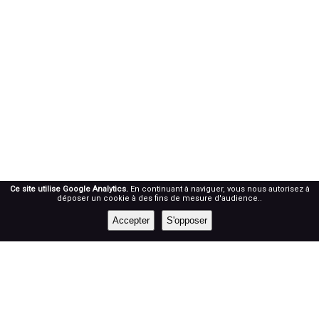
Ce site utilise Google Analytics.
En continuant à naviguer, vous nous autorisez à
déposer un cookie à des fins de mesure d'audience..
Accepter
S'opposer