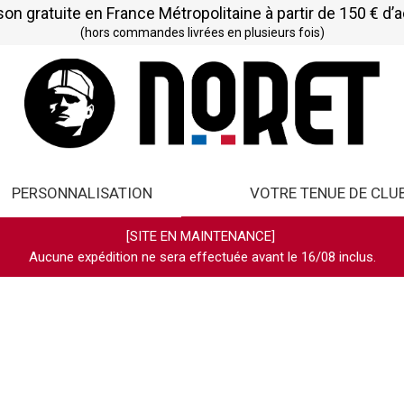
son gratuite en France Métropolitaine à partir de 150 € d’
(hors commandes livrées en plusieurs fois)
PERSONNALISATION
VOTRE TENUE DE CLU
[SITE EN MAINTENANCE]
Aucune expédition ne sera effectuée avant le 16/08 inclus.