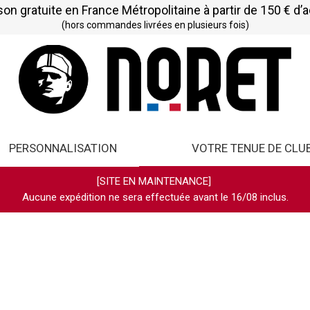
son gratuite en France Métropolitaine à partir de 150 € d’
(hors commandes livrées en plusieurs fois)
PERSONNALISATION
VOTRE TENUE DE CLU
[SITE EN MAINTENANCE]
Aucune expédition ne sera effectuée avant le 16/08 inclus.