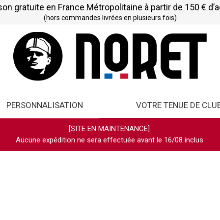
son gratuite en France Métropolitaine à partir de 150 € d’
(hors commandes livrées en plusieurs fois)
PERSONNALISATION
VOTRE TENUE DE CLU
[SITE EN MAINTENANCE]
Aucune expédition ne sera effectuée avant le 16/08 inclus.