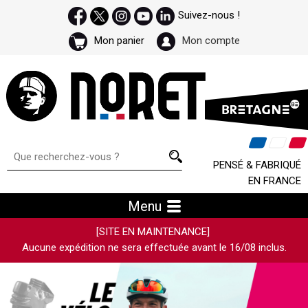
Suivez-nous !
Mon panier
Mon compte
PENSÉ & FABRIQUÉ
EN FRANCE
Menu
[SITE EN MAINTENANCE]
Aucune expédition ne sera effectuée avant le 16/08 inclus.