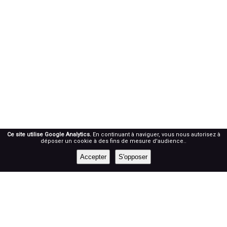
Ce site utilise Google Analytics.
En continuant à naviguer, vous nous autorisez à
déposer un cookie à des fins de mesure d'audience..
Accepter
S'opposer