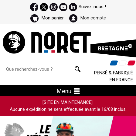
Suivez-nous !
Mon panier
Mon compte
PENSÉ & FABRIQUÉ
EN FRANCE
Menu
[SITE EN MAINTENANCE]
Aucune expédition ne sera effectuée avant le 16/08 inclus.