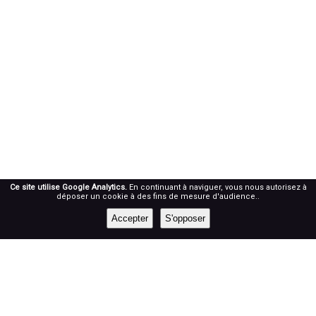
Ce site utilise Google Analytics.
En continuant à naviguer, vous nous autorisez à
déposer un cookie à des fins de mesure d'audience..
Accepter
S'opposer