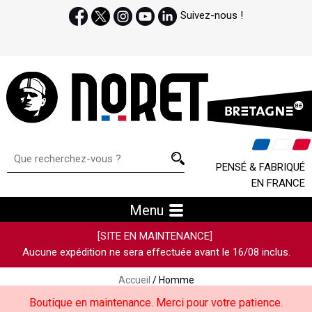
Suivez-nous !
PENSÉ & FABRIQUÉ
EN FRANCE
Menu
[SITE EN MAINTENANCE]
Aucune expédition ne sera effectuée avant le 16/08 inclus.
Accueil
/ Homme
Boutique en maintenance. Merci pour votre patience.