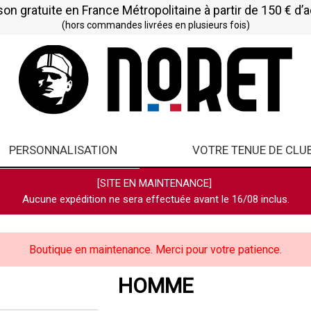
son gratuite en France Métropolitaine à partir de 150 € d’
(hors commandes livrées en plusieurs fois)
PERSONNALISATION
VOTRE TENUE DE CLU
[SITE EN MAINTENANCE]
Aucune expédition ne sera effectuée avant le 16/08 inclus.
Boutique en maintenance. Merci pour votre patience.
HOMME