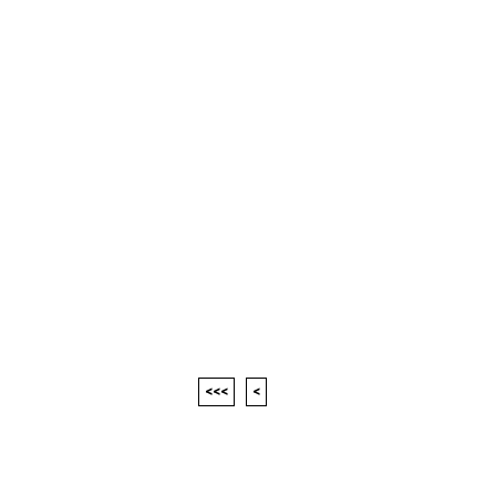
<<<
<