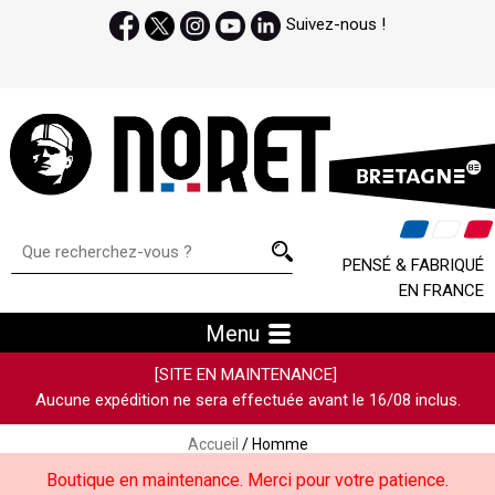
Suivez-nous !
PENSÉ & FABRIQUÉ
EN FRANCE
Menu
[SITE EN MAINTENANCE]
Aucune expédition ne sera effectuée avant le 16/08 inclus.
Accueil
/ Homme
Boutique en maintenance. Merci pour votre patience.