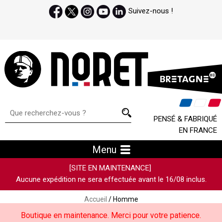
Suivez-nous !
PENSÉ & FABRIQUÉ
EN FRANCE
Menu
[SITE EN MAINTENANCE]
Aucune expédition ne sera effectuée avant le 16/08 inclus.
Accueil
/ Homme
Boutique en maintenance. Merci pour votre patience.