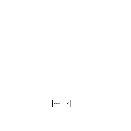
<<<
<