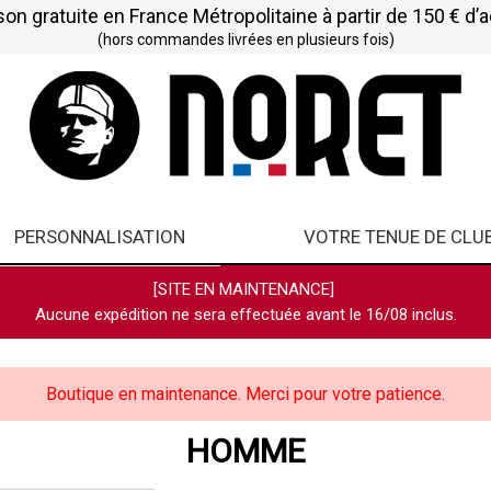
son gratuite en France Métropolitaine à partir de 150 € d’
(hors commandes livrées en plusieurs fois)
PERSONNALISATION
VOTRE TENUE DE CLU
[SITE EN MAINTENANCE]
Aucune expédition ne sera effectuée avant le 16/08 inclus.
Boutique en maintenance. Merci pour votre patience.
HOMME