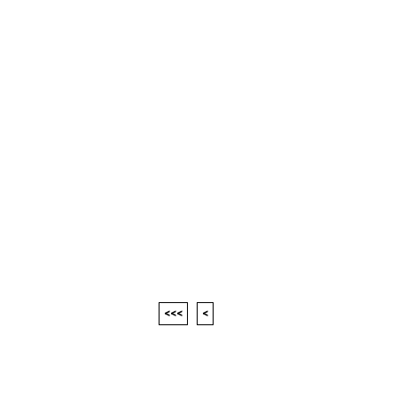
<<<
<