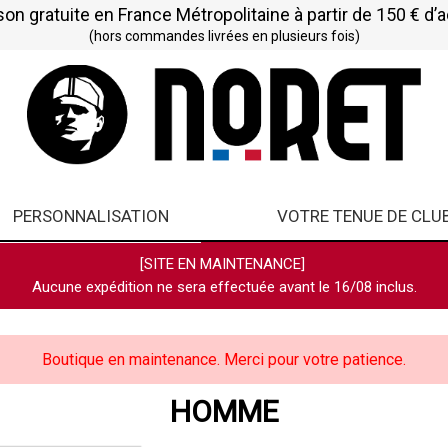
son gratuite en France Métropolitaine à partir de 150 € d’
(hors commandes livrées en plusieurs fois)
PERSONNALISATION
VOTRE TENUE DE CLU
[SITE EN MAINTENANCE]
Aucune expédition ne sera effectuée avant le 16/08 inclus.
Boutique en maintenance. Merci pour votre patience.
HOMME