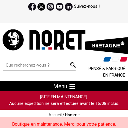
Suivez-nous !
PENSÉ & FABRIQUÉ
EN FRANCE
Menu
[SITE EN MAINTENANCE]
Aucune expédition ne sera effectuée avant le 16/08 inclus.
Accueil
/ Homme
Boutique en maintenance. Merci pour votre patience.