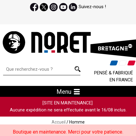
Suivez-nous !
PENSÉ & FABRIQUÉ
EN FRANCE
Menu
[SITE EN MAINTENANCE]
Aucune expédition ne sera effectuée avant le 16/08 inclus.
Accueil
/ Homme
Boutique en maintenance. Merci pour votre patience.