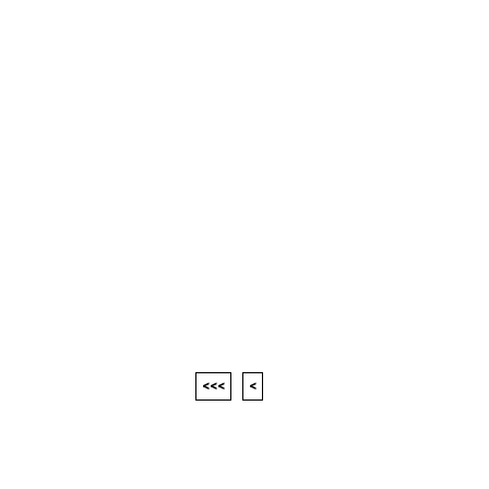
<<<
<