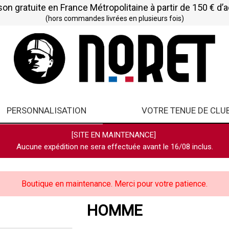
son gratuite en France Métropolitaine à partir de 150 € d’
(hors commandes livrées en plusieurs fois)
PERSONNALISATION
VOTRE TENUE DE CLU
[SITE EN MAINTENANCE]
Aucune expédition ne sera effectuée avant le 16/08 inclus.
Boutique en maintenance. Merci pour votre patience.
HOMME