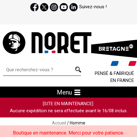
Suivez-nous !
PENSÉ & FABRIQUÉ
EN FRANCE
Menu
[SITE EN MAINTENANCE]
Aucune expédition ne sera effectuée avant le 16/08 inclus.
Accueil
/ Homme
Boutique en maintenance. Merci pour votre patience.