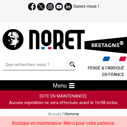
Suivez-nous !
PENSÉ & FABRIQUÉ
EN FRANCE
Menu
[SITE EN MAINTENANCE]
Aucune expédition ne sera effectuée avant le 16/08 inclus.
Accueil
/ Homme
Boutique en maintenance. Merci pour votre patience.