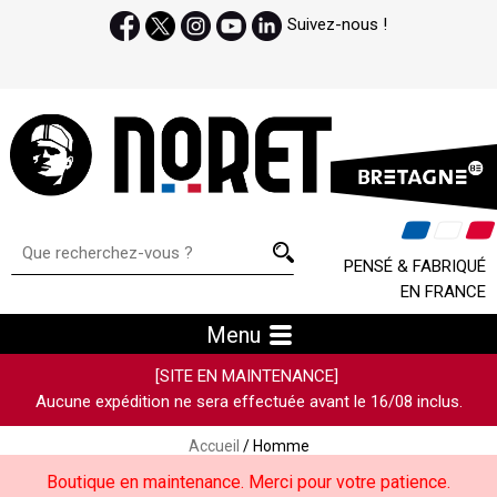
Suivez-nous !
PENSÉ & FABRIQUÉ
EN FRANCE
Menu
[SITE EN MAINTENANCE]
Aucune expédition ne sera effectuée avant le 16/08 inclus.
Accueil
/ Homme
Boutique en maintenance. Merci pour votre patience.