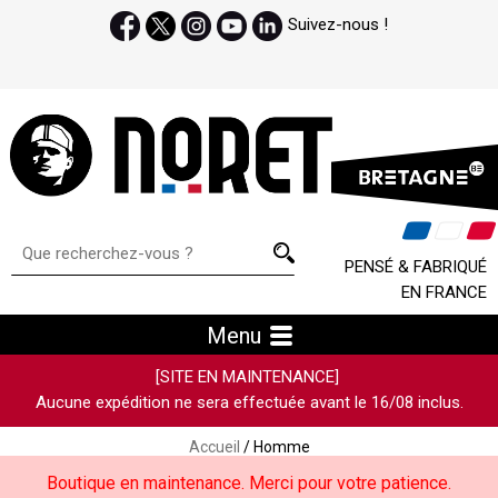
Suivez-nous !
PENSÉ & FABRIQUÉ
EN FRANCE
Menu
[SITE EN MAINTENANCE]
Aucune expédition ne sera effectuée avant le 16/08 inclus.
Accueil
/ Homme
Boutique en maintenance. Merci pour votre patience.