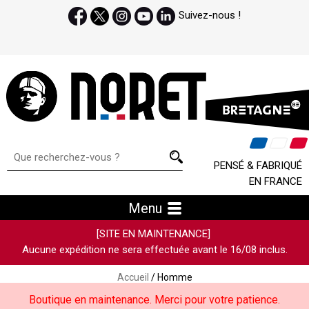
Suivez-nous !
PENSÉ & FABRIQUÉ
EN FRANCE
Menu
[SITE EN MAINTENANCE]
Aucune expédition ne sera effectuée avant le 16/08 inclus.
Accueil
/ Homme
Boutique en maintenance. Merci pour votre patience.