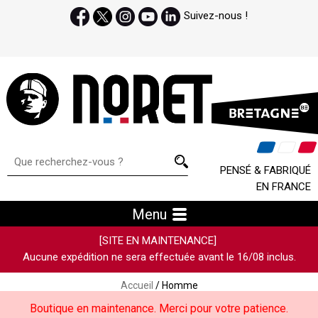
Suivez-nous !
PENSÉ & FABRIQUÉ
EN FRANCE
Menu
[SITE EN MAINTENANCE]
Aucune expédition ne sera effectuée avant le 16/08 inclus.
Accueil
/ Homme
Boutique en maintenance. Merci pour votre patience.