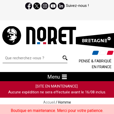
Suivez-nous !
PENSÉ & FABRIQUÉ
EN FRANCE
Menu
[SITE EN MAINTENANCE]
Aucune expédition ne sera effectuée avant le 16/08 inclus.
Accueil
/ Homme
Boutique en maintenance. Merci pour votre patience.