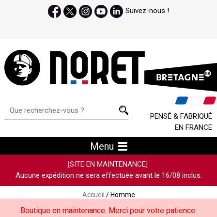
Suivez-nous !
PENSÉ & FABRIQUÉ
EN FRANCE
Menu
[SITE EN MAINTENANCE]
Aucune expédition ne sera effectuée avant le 16/08 inclus.
Accueil
/ Homme
Boutique en maintenance. Merci pour votre patience.