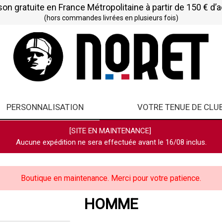
son gratuite en France Métropolitaine à partir de 150 € d’
(hors commandes livrées en plusieurs fois)
PERSONNALISATION
VOTRE TENUE DE CLU
[SITE EN MAINTENANCE]
Aucune expédition ne sera effectuée avant le 16/08 inclus.
Boutique en maintenance. Merci pour votre patience.
HOMME