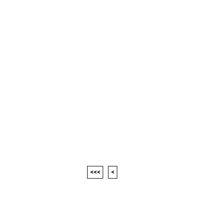
<<<
<