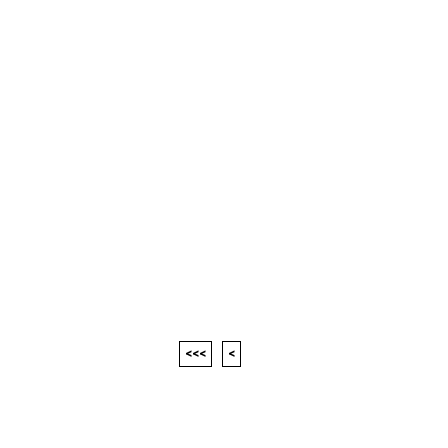
<<<
<