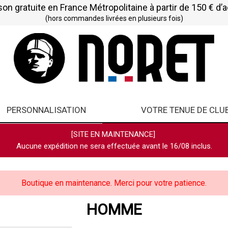
son gratuite en France Métropolitaine à partir de 150 € d’
(hors commandes livrées en plusieurs fois)
PERSONNALISATION
VOTRE TENUE DE CLU
[SITE EN MAINTENANCE]
Aucune expédition ne sera effectuée avant le 16/08 inclus.
Boutique en maintenance. Merci pour votre patience.
HOMME