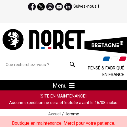
Suivez-nous !
PENSÉ & FABRIQUÉ
EN FRANCE
Menu
[SITE EN MAINTENANCE]
Aucune expédition ne sera effectuée avant le 16/08 inclus.
Accueil
/ Homme
Boutique en maintenance. Merci pour votre patience.