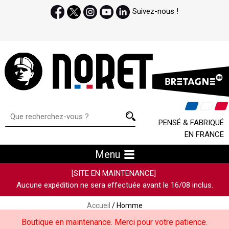
Suivez-nous !
PENSÉ & FABRIQUÉ
EN FRANCE
Menu
[SITE EN MAINTENANCE]
Aucune expédition ne sera effectuée avant le 16/08 inclus.
Accueil
/ Homme
Boutique en maintenance. Merci pour votre patience.