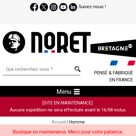
Suivez-nous !
PENSÉ & FABRIQUÉ
EN FRANCE
Menu
[SITE EN MAINTENANCE]
Aucune expédition ne sera effectuée avant le 16/08 inclus.
Accueil
/ Homme
Boutique en maintenance. Merci pour votre patience.