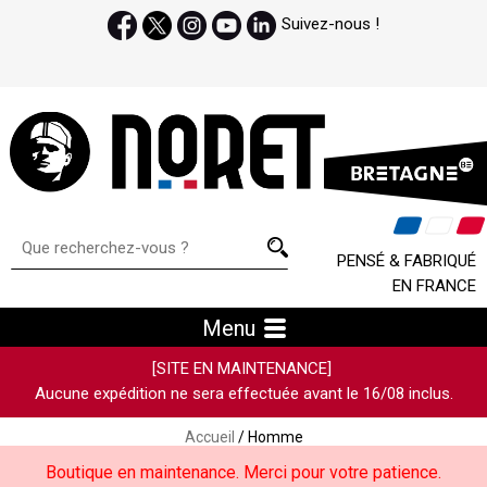
Suivez-nous !
PENSÉ & FABRIQUÉ
EN FRANCE
Menu
[SITE EN MAINTENANCE]
Aucune expédition ne sera effectuée avant le 16/08 inclus.
Accueil
/ Homme
Boutique en maintenance. Merci pour votre patience.