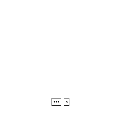
<<<
<