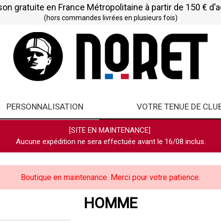
son gratuite en France Métropolitaine à partir de 150 € d’
(hors commandes livrées en plusieurs fois)
PERSONNALISATION
VOTRE TENUE DE CLU
[SITE EN MAINTENANCE]
Aucune expédition ne sera effectuée avant le 16/08 inclus.
Boutique en maintenance. Merci pour votre patience.
HOMME