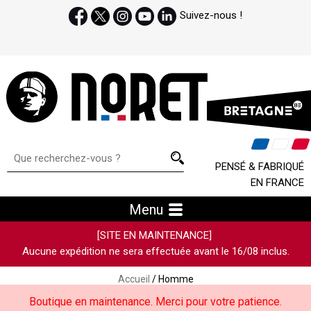
Suivez-nous !
PENSÉ & FABRIQUÉ
EN FRANCE
Menu
[SITE EN MAINTENANCE]
Aucune expédition ne sera effectuée avant le 16/08 inclus.
Accueil
/ Homme
Boutique en maintenance. Merci pour votre patience.