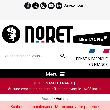
Suivez-nous !
PENSÉ & FABRIQUÉ
EN FRANCE
Menu
[SITE EN MAINTENANCE]
Aucune expédition ne sera effectuée avant le 16/08 inclus.
Accueil
/ Homme
Boutique en maintenance. Merci pour votre patience.