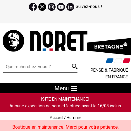
Suivez-nous !
PENSÉ & FABRIQUÉ
EN FRANCE
Menu
[SITE EN MAINTENANCE]
Aucune expédition ne sera effectuée avant le 16/08 inclus.
Accueil
/ Homme
Boutique en maintenance. Merci pour votre patience.