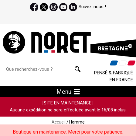
Suivez-nous !
PENSÉ & FABRIQUÉ
EN FRANCE
Menu
[SITE EN MAINTENANCE]
Aucune expédition ne sera effectuée avant le 16/08 inclus.
Accueil
/ Homme
Boutique en maintenance. Merci pour votre patience.