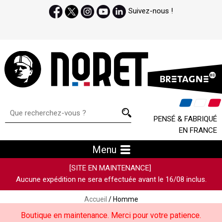
Suivez-nous !
PENSÉ & FABRIQUÉ
EN FRANCE
Menu
[SITE EN MAINTENANCE]
Aucune expédition ne sera effectuée avant le 16/08 inclus.
Accueil
/ Homme
Boutique en maintenance. Merci pour votre patience.