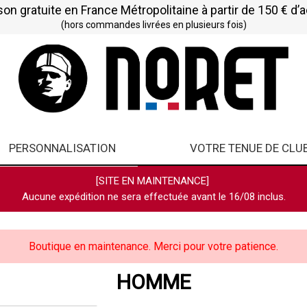
son gratuite en France Métropolitaine à partir de 150 € d’
(hors commandes livrées en plusieurs fois)
PERSONNALISATION
VOTRE TENUE DE CLU
[SITE EN MAINTENANCE]
Aucune expédition ne sera effectuée avant le 16/08 inclus.
Boutique en maintenance. Merci pour votre patience.
HOMME