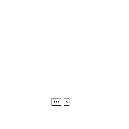
<<<
<