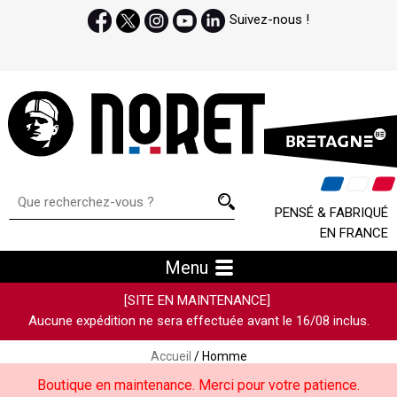
Suivez-nous !
PENSÉ & FABRIQUÉ
EN FRANCE
Menu
[SITE EN MAINTENANCE]
Aucune expédition ne sera effectuée avant le 16/08 inclus.
Accueil
/ Homme
Boutique en maintenance. Merci pour votre patience.