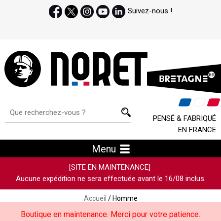
Suivez-nous !
PENSÉ & FABRIQUÉ
EN FRANCE
Menu
[SITE EN MAINTENANCE]
Aucune expédition ne sera effectuée avant le 16/08 inclus.
Accueil
/ Homme
Boutique en maintenance. Merci pour votre patience.