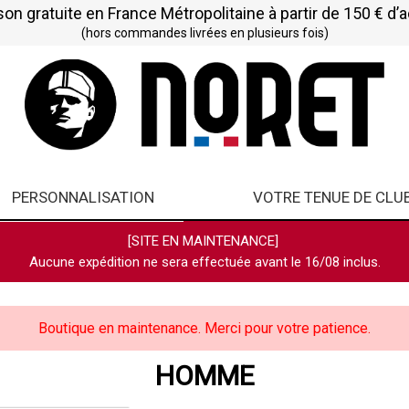
son gratuite en France Métropolitaine à partir de 150 € d’
(hors commandes livrées en plusieurs fois)
PERSONNALISATION
VOTRE TENUE DE CLU
[SITE EN MAINTENANCE]
Aucune expédition ne sera effectuée avant le 16/08 inclus.
Boutique en maintenance. Merci pour votre patience.
HOMME