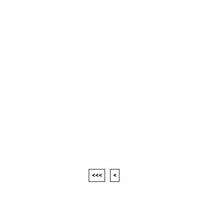
<<<
<