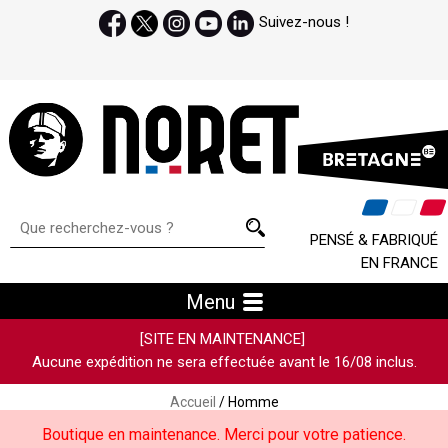
Suivez-nous !
PENSÉ & FABRIQUÉ
EN FRANCE
Menu
[SITE EN MAINTENANCE]
Aucune expédition ne sera effectuée avant le 16/08 inclus.
Accueil
/ Homme
Boutique en maintenance. Merci pour votre patience.