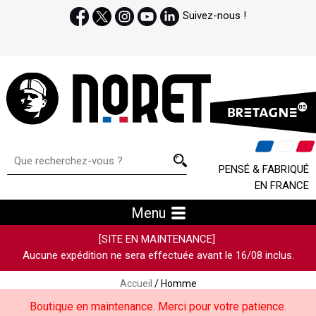
Suivez-nous !
PENSÉ & FABRIQUÉ
EN FRANCE
Menu
[SITE EN MAINTENANCE]
Aucune expédition ne sera effectuée avant le 16/08 inclus.
Accueil
/ Homme
Boutique en maintenance. Merci pour votre patience.