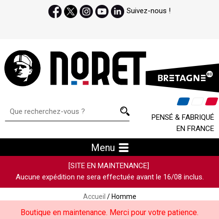
Suivez-nous !
PENSÉ & FABRIQUÉ
EN FRANCE
Menu
[SITE EN MAINTENANCE]
Aucune expédition ne sera effectuée avant le 16/08 inclus.
Accueil
/ Homme
Boutique en maintenance. Merci pour votre patience.