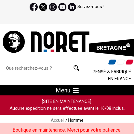
Suivez-nous !
PENSÉ & FABRIQUÉ
EN FRANCE
Menu
[SITE EN MAINTENANCE]
Aucune expédition ne sera effectuée avant le 16/08 inclus.
Accueil
/ Homme
Boutique en maintenance. Merci pour votre patience.