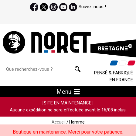
Suivez-nous !
PENSÉ & FABRIQUÉ
EN FRANCE
Menu
[SITE EN MAINTENANCE]
Aucune expédition ne sera effectuée avant le 16/08 inclus.
Accueil
/ Homme
Boutique en maintenance. Merci pour votre patience.