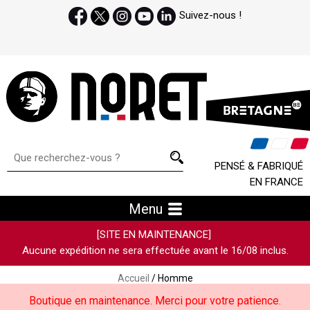
Suivez-nous !
PENSÉ & FABRIQUÉ
EN FRANCE
Menu
[SITE EN MAINTENANCE]
Aucune expédition ne sera effectuée avant le 16/08 inclus.
Accueil
/ Homme
Boutique en maintenance. Merci pour votre patience.