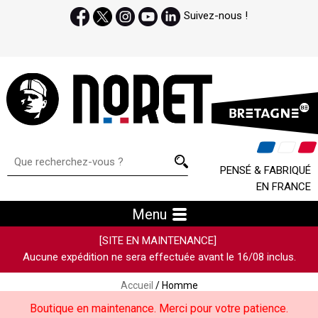
Suivez-nous !
PENSÉ & FABRIQUÉ
EN FRANCE
Menu
[SITE EN MAINTENANCE]
Aucune expédition ne sera effectuée avant le 16/08 inclus.
Accueil
/ Homme
Boutique en maintenance. Merci pour votre patience.