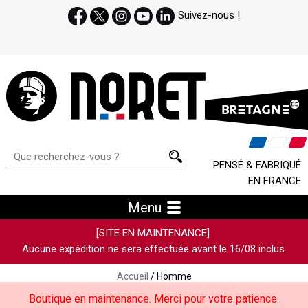
Suivez-nous !
PENSÉ & FABRIQUÉ
EN FRANCE
Menu
[SITE EN MAINTENANCE]
Aucune expédition ne sera effectuée avant le 16/08 inclus.
Accueil
/ Homme
Boutique en maintenance. Merci pour votre patience.