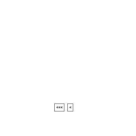
<<<
<