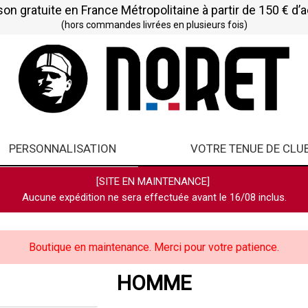
son gratuite en France Métropolitaine à partir de 150 € d’
(hors commandes livrées en plusieurs fois)
PERSONNALISATION
VOTRE TENUE DE CLU
[SITE EN MAINTENANCE]
Aucune expédition ne sera effectuée avant le 16/08 inclus.
Boutique en maintenance. Merci pour votre patience.
HOMME