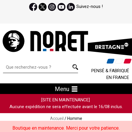
Suivez-nous !
PENSÉ & FABRIQUÉ
EN FRANCE
Menu
[SITE EN MAINTENANCE]
Aucune expédition ne sera effectuée avant le 16/08 inclus.
Accueil
/ Homme
Boutique en maintenance. Merci pour votre patience.